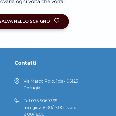
trovarla ogni volta che vorrai
SALVA NELLO SCRIGNO
Contatti
Via Marco Polo, 1bis - 06125
Perugia
Tel
075 5069369
lun-giov: 8.00/17.00 - ven:
8.00/16.00