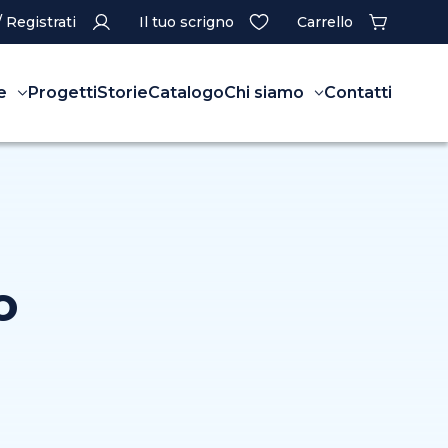
/ Registrati
Il tuo scrigno
Carrello
e
Progetti
Storie
Catalogo
Chi siamo
Contatti
o