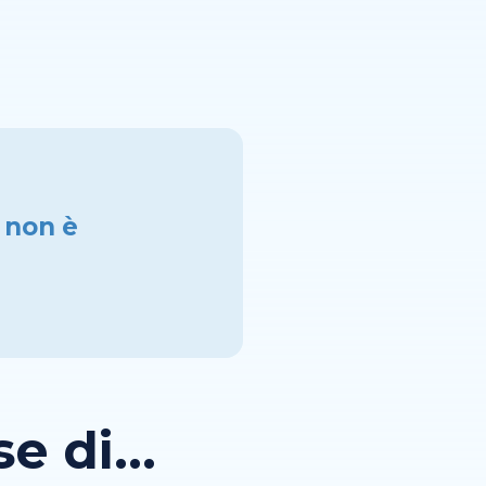
 non è
 di...