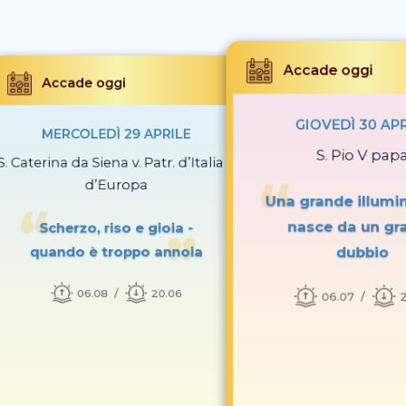
Accade oggi
Accade oggi
GIOVEDÌ 30 AP
MERCOLEDÌ 29 APRILE
S. Pio V pap
S. Caterina da Siena v. Patr. d’Italia e
d’Europa
Una grande illumi
nasce da un gr
Scherzo, riso e gioia -
dubbio
quando è troppo annoia
06.08
20.06
06.07