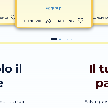
Leggi di più
UNGI
CONDIVID
CONDIVIDI
AGGIUNGI
lo il
Il 
e
p
rsone a cui
Salva que