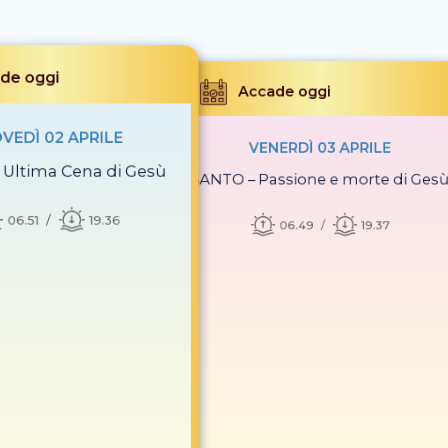
de oggi
Accade oggi
VEDÌ 02 APRILE
VENERDÌ 03 APRILE
Ultima Cena di Gesù
SANTO – Passione e morte di Ges
06.51
19.36
06.49
19.37