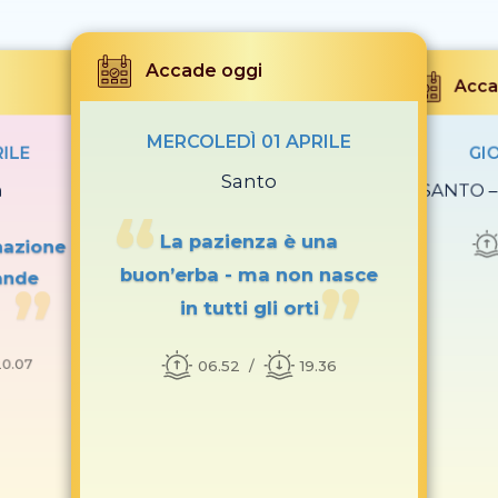
Accade oggi
Acca
MERCOLEDÌ 01 APRILE
RILE
GIO
Santo
a
SANTO – 
La pazienza è una
nazione
buon’erba - ma non nasce
ande
in tutti gli orti
20.07
06.52
19.36