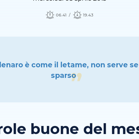
06.41
19.43
 denaro è come il letame, non serve se
sparso
role buone del mese