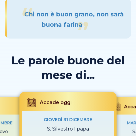
Chi non è buon grano, non sarà
buona farina
Le parole buone del
mese di...
Accade oggi
Acca
GIOVEDÌ 31 DICEMBRE
EMBRE
MAR
S. Silvestro I papa
covo
S