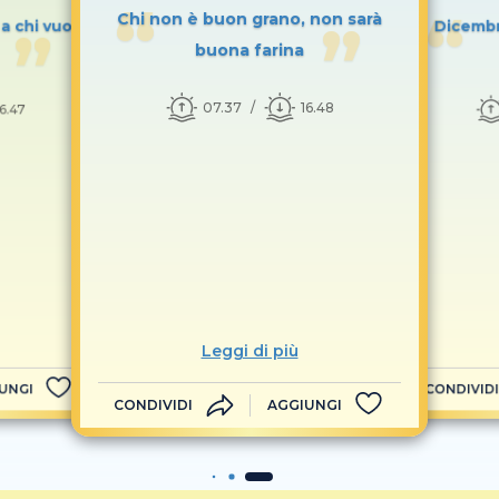
Chi non è buon grano, non sarà
 a chi vuol
Dicembr
buona farina
07.37
16.48
16.47
Leggi di più
UNGI
CONDIVIDI
CONDIVIDI
AGGIUNGI