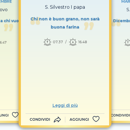
EMBRE
MAR
S. Silvestro I papa
covo
S
Chi non è buon grano, non sarà
 a chi vuol
Dicembr
buona farina
07.37
16.48
16.47
Leggi di più
UNGI
CONDIVIDI
CONDIVIDI
AGGIUNGI