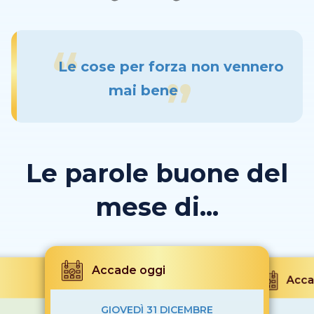
Le cose per forza non vennero
mai bene
Le parole buone del
mese di...
Accade oggi
Acca
GIOVEDÌ 31 DICEMBRE