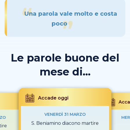
Una parola vale molto e costa
poco
Le parole buone del
mese di...
Accade oggi
Acca
VENERDÌ 31 MARZO
RZO
MER
S. Beniamino diacono martire
ire