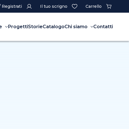
/ Registrati
Il tuo scrigno
Carrello
e
Progetti
Storie
Catalogo
Chi siamo
Contatti