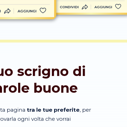
CONDIVIDI
AGGIUNGI
I
AGGIUNGI
tuo scrigno di
arole buone
sta pagina
tra le tue preferite
, per
trovarla ogni volta che vorrai