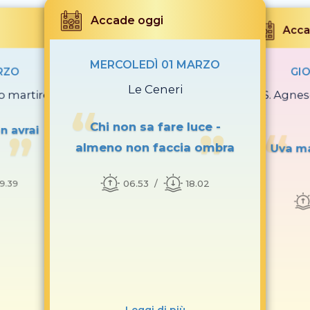
Accade oggi
Acca
MERCOLEDÌ 01 MARZO
RZO
GI
Le Ceneri
o martire
S. Agne
Chi non sa fare luce -
n avrai
almeno non faccia ombra
Uva ma
06.53
18.02
19.39