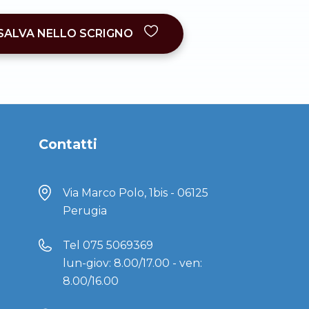
SALVA NELLO SCRIGNO
Contatti
Via Marco Polo, 1bis - 06125
Perugia
Tel
075 5069369
lun-giov: 8.00/17.00 - ven:
8.00/16.00