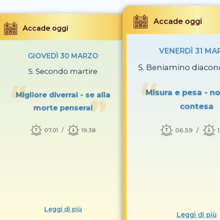
Accade oggi
Accade oggi
VENERDÌ 31 MA
GIOVEDÌ 30 MARZO
S. Beniamino diacon
S. Secondo martire
Misura e pesa - no
Migliore diverrai - se alla
contesa
morte penserai
06.59
07.01
19.38
Leggi di più
Leggi di più