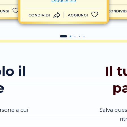
Leggi di più
UNGI
CONDIVID
CONDIVIDI
AGGIUNGI
lo il
Il 
e
p
rsone a cui
Salva que
ri