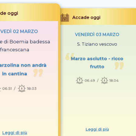
de oggi
Accade oggi
OVEDÌ 02 MARZO
VENERDÌ 03 MARZO
se di Boemia badessa
S. Tiziano vescovo
francescana
Marzo asciutto - ricco
rzolina non andrà
frutto
in cantina
06.49
18.04
06.51
18.03
Leggi di più
Leggi di più