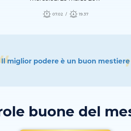
07.02
19.37
Il miglior podere è un buon mestiere
role buone del mese