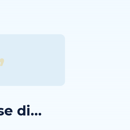
 di...