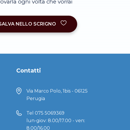
trovarla ogni volta che vorrai
SALVA NELLO SCRIGNO
Contatti
Via Marco Polo, 1bis - 06125
Perugia
Tel
075 5069369
lun-giov: 8.00/17.00 - ven:
8.00/16.00