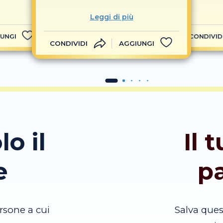
Leggi di più
UNGI
CONDIVID
CONDIVIDI
AGGIUNGI
lo il
Il 
e
p
rsone a cui
Salva que