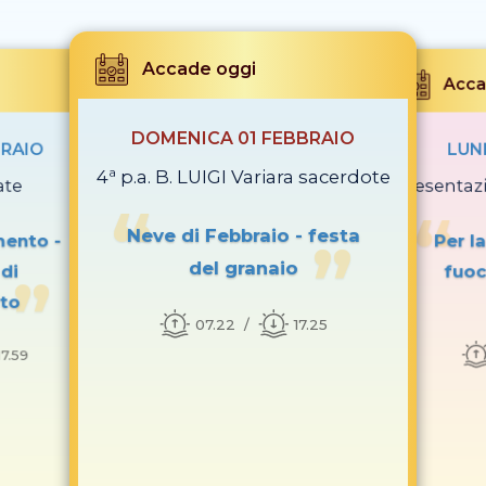
Accade oggi
Acca
DOMENICA 01 FEBBRAIO
BRAIO
LUN
4ª p.a. B. LUIGI Variara sacerdote
ate
Presentaz
Neve di Febbraio - festa
imento -
Per l
del granaio
di
fuoc
to
07.22
17.25
17.59