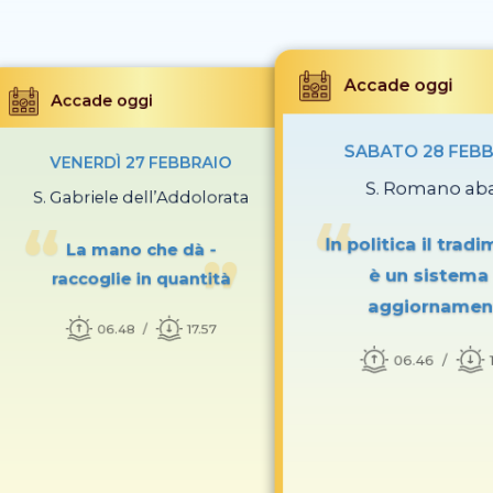
Accade oggi
Accade oggi
SABATO 28 FEB
VENERDÌ 27 FEBBRAIO
S. Romano ab
S. Gabriele dell’Addolorata
In politica il trad
La mano che dà -
è un sistema 
raccoglie in quantità
aggiornamen
06.48
17.57
06.46