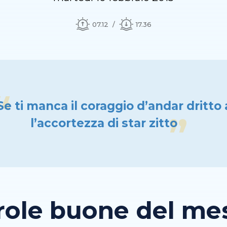
07.12
17.36
Se ti manca il coraggio d’andar dritto 
l’accortezza di star zitto
role buone del mese