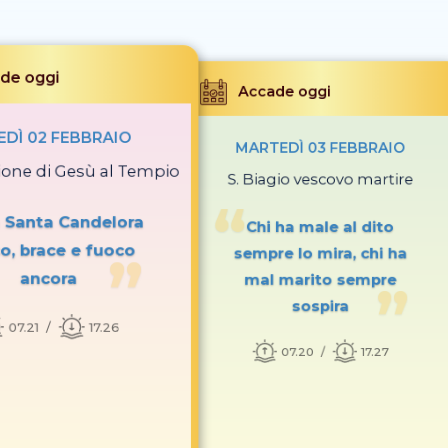
de oggi
Accade oggi
EDÌ 02 FEBBRAIO
MARTEDÌ 03 FEBBRAIO
ione di Gesù al Tempio
S. Biagio vescovo martire
a Santa Candelora
Chi ha male al dito
o, brace e fuoco
sempre lo mira, chi ha
ancora
mal marito sempre
sospira
07.21
17.26
07.20
17.27