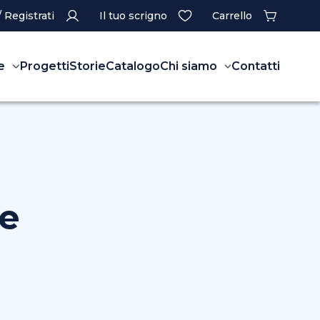
/ Registrati
Il tuo scrigno
Carrello
e
Progetti
Storie
Catalogo
Chi siamo
Contatti
ne