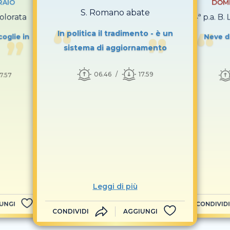
RAIO
DOME
S. Romano abate
olorata
4ª p.a. B.
In politica il tradimento - è un
oglie in
Neve di
sistema di aggiornamento
06.46
17.59
17.57
Leggi di più
UNGI
CONDIVIDI
CONDIVIDI
AGGIUNGI