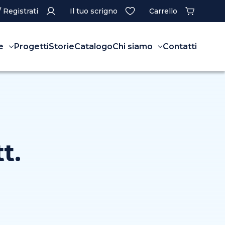
/ Registrati
Il tuo scrigno
Carrello
e
Progetti
Storie
Catalogo
Chi siamo
Contatti
t.