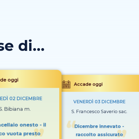
 di...
de oggi
Accade oggi
EDÌ 02 DICEMBRE
VENERDÌ 03 DICEMBRE
S. Bibiana m.
S. Francesco Saverio sac.
ellaio onesto - il
Dicembre innevato -
co vuota presto
raccolto assicurato