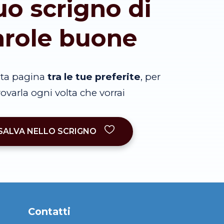
tuo scrigno di
arole buone
sta pagina
tra le tue preferite
, per
trovarla ogni volta che vorrai
SALVA NELLO SCRIGNO
Contatti