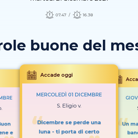
07.47
16.38
role buone del mese
Accade oggi
Acca
MERCOLEDÌ 01 DICEMBRE
EMBRE
GIOV
S. Eligio v.
p.
Dicembre se perde una
Buon
Un mac
luna - ti porta di certo
ene e
ban