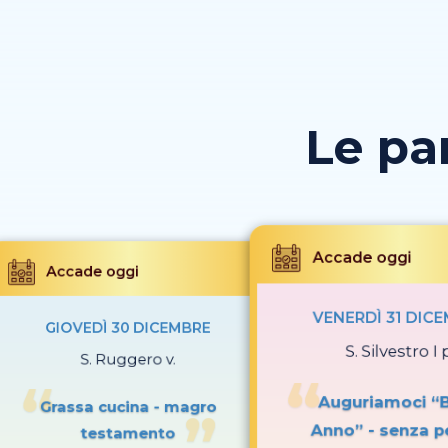
Le pa
Accade oggi
Accade oggi
VENERDÌ 31 DIC
GIOVEDÌ 30 DICEMBRE
S. Silvestro I 
S. Ruggero v.
Auguriamoci “
Grassa cucina - magro
Anno” - senza p
testamento