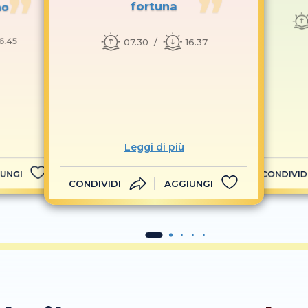
fortuna
no
16.45
07.30
16.37
Leggi di più
UNGI
CONDIVID
CONDIVIDI
AGGIUNGI