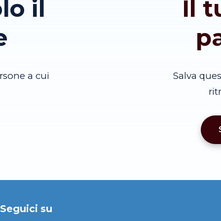
lo il
Il 
e
p
rsone a cui
Salva que
ri
Seguici su