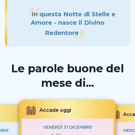
In questa Notte di Stelle e
Amore - nasce il Divino
Redentore
Le parole buone del
mese di...
Accade oggi
Acca
VENERDÌ 31 DICEMBRE
MBRE
MERC