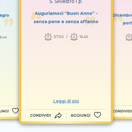
S. Silvestro I p.
.
Auguriamoci “Buon Anno” -
magro
Dicembre
senza pene e senza affanno
port
07.50
16.45
16.44
Leggi di più
UNGI
CONDIVIDI
CONDIVIDI
AGGIUNGI