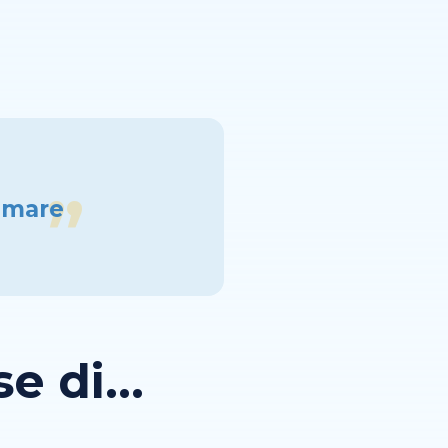
l mare
 di...