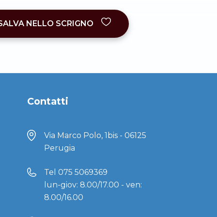
SALVA NELLO SCRIGNO
Contatti
Via Marco Polo, 1bis - 06125
Perugia
Tel
075 5069369
lun-giov: 8.00/17.00 - ven:
8.00/16.00