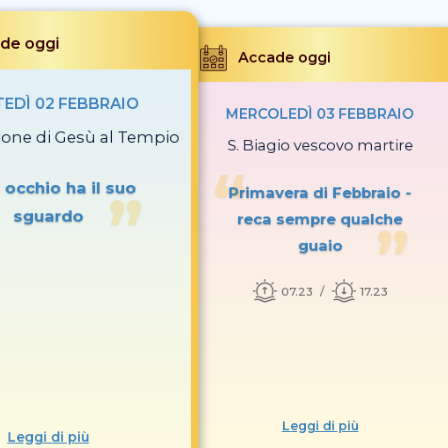
de oggi
Accade oggi
EDÌ 02 FEBBRAIO
MERCOLEDÌ 03 FEBBRAIO
ione di Gesù al Tempio
S. Biagio vescovo martire
 occhio ha il suo
Primavera di Febbraio -
sguardo
reca sempre qualche
guaio
07.23
17.23
Leggi di più
Leggi di più