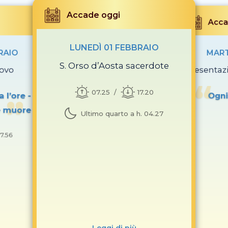
Accade oggi
Acca
LUNEDÌ 01 FEBBRAIO
RAIO
MART
S. Orso d’Aosta sacerdote
covo
Presentaz
07.25
17.20
 l’ore -
Ogni
ce muore
Ultimo quarto a h. 04.27
17.56