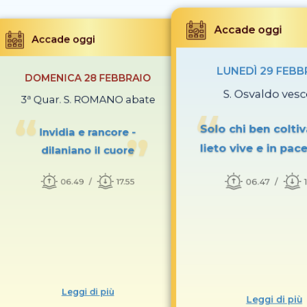
Accade oggi
Accade oggi
LUNEDÌ 29 FEBB
DOMENICA 28 FEBBRAIO
S. Osvaldo ves
3ª Quar. S. ROMANO abate
Solo chi ben coltiva
Invidia e rancore -
lieto vive e in pa
dilaniano il cuore
06.47
06.49
17.55
Leggi di più
Leggi di più