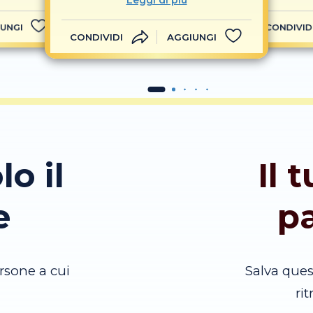
Leggi di più
UNGI
CONDIVID
CONDIVIDI
AGGIUNGI
lo il
Il 
e
p
rsone a cui
Salva que
ri