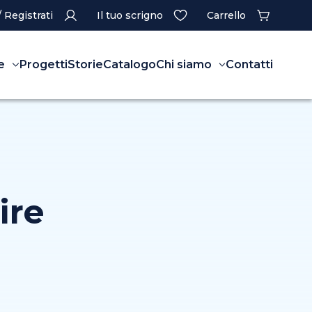
/ Registrati
Il tuo scrigno
Carrello
e
Progetti
Storie
Catalogo
Chi siamo
Contatti
ire