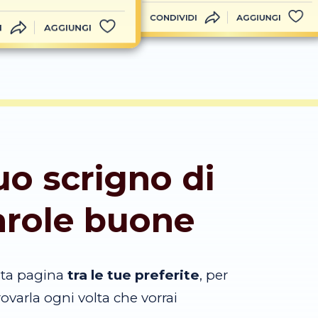
CONDIVIDI
AGGIUNGI
I
AGGIUNGI
tuo scrigno di
arole buone
sta pagina
tra le tue preferite
, per
trovarla ogni volta che vorrai