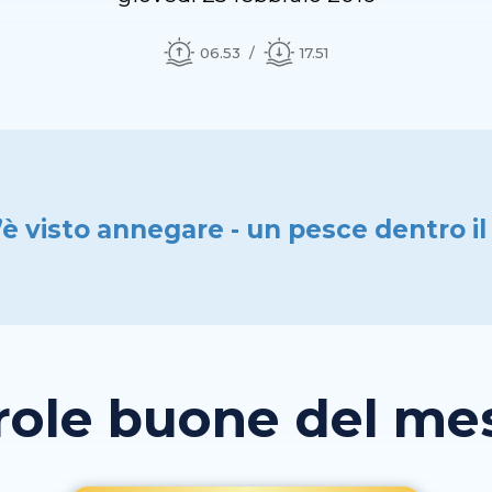
06.53
17.51
’è visto annegare - un pesce dentro i
role buone del mese