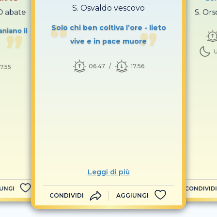
S. Osvaldo vescovo
O abate
S. Ors
Solo chi ben coltiva l’ore - lieto
aniano il
vive e in pace muore
U
06.47
17.56
17.55
Leggi di più
UNGI
CONDIVIDI
CONDIVIDI
AGGIUNGI