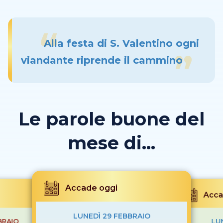
Alla festa di S. Valentino ogni
viandante riprende il cammino
Le parole buone del
mese di...
Accade oggi
Acca
LUNEDÌ 29 FEBBRAIO
BRAIO
LU