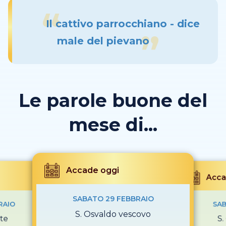
Il cattivo parrocchiano - dice
male del pievano
Le parole buone del
mese di...
Accade oggi
Acca
SABATO 29 FEBBRAIO
RAIO
SAB
S. Osvaldo vescovo
te
S.