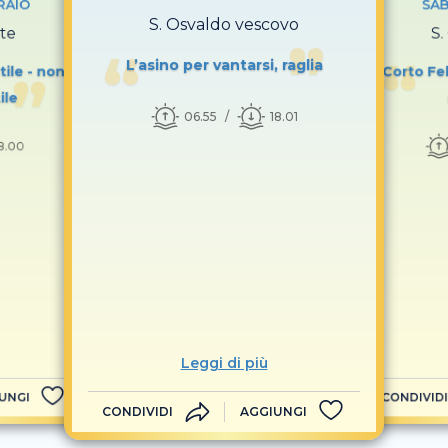
RAIO
SAB
S. Osvaldo vescovo
te
S.
L’asino per vantarsi, raglia
ile - non
Corto Fe
ile
06.55
18.01
8.00
Leggi di più
UNGI
CONDIVIDI
CONDIVIDI
AGGIUNGI