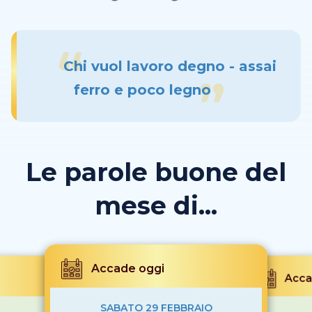
Chi vuol lavoro degno - assai
ferro e poco legno
Le parole buone del
mese di...
Accade oggi
Acca
SABATO 29 FEBBRAIO