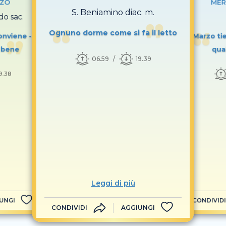
RZO
MER
S. Beniamino diac. m.
do sac.
Ognuno dorme come si fa il letto
onviene -
Marzo ti
e bene
qua
06.59
19.39
9.38
Leggi di più
UNGI
CONDIVIDI
CONDIVIDI
AGGIUNGI