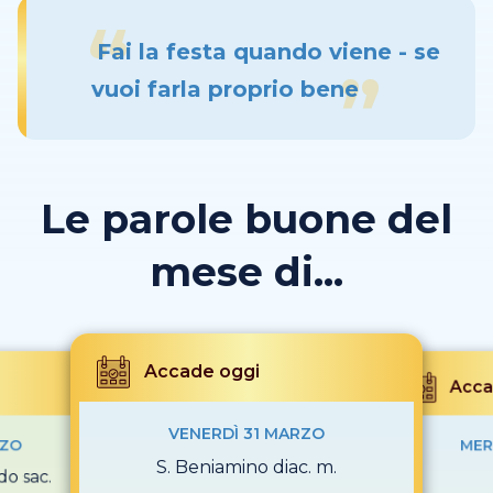
Fai la festa quando viene - se
vuoi farla proprio bene
Le parole buone del
mese di...
Accade oggi
Acca
VENERDÌ 31 MARZO
RZO
MER
S. Beniamino diac. m.
do sac.