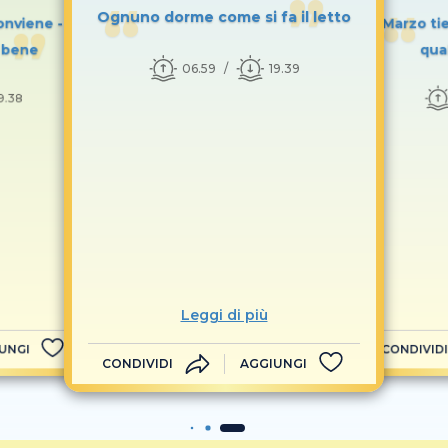
Ognuno dorme come si fa il letto
onviene -
Marzo ti
e bene
qua
06.59
19.39
9.38
Leggi di più
UNGI
CONDIVIDI
CONDIVIDI
AGGIUNGI