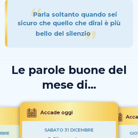
Parla soltanto quando sei
sicuro che quello che dirai è più
bello del silenzio
Le parole buone del
mese di...
Accade oggi
Acca
SABATO 31 DICEMBRE
MBRE
GIO