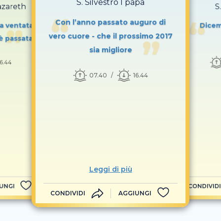
S. Silvestro I papa
azareth
S
Con l’anno passato auguro di
a ventata,
Dicem
vero cuore - che il prossimo 2017
è passata
sia migliore
16.44
07.40
16.44
Leggi di più
UNGI
CONDIVIDI
CONDIVIDI
AGGIUNGI