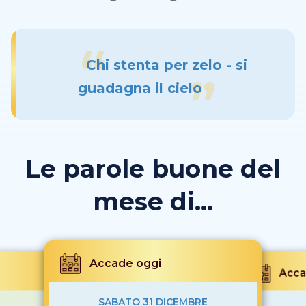
Chi stenta per zelo - si
guadagna il cielo
Le parole buone del
mese di...
Accade oggi
Acca
SABATO 31 DICEMBRE