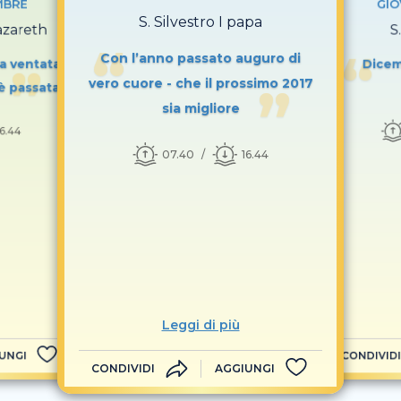
MBRE
GIO
S. Silvestro I papa
azareth
S
Con l’anno passato auguro di
a ventata,
Dicem
vero cuore - che il prossimo 2017
è passata
sia migliore
16.44
07.40
16.44
Leggi di più
UNGI
CONDIVIDI
CONDIVIDI
AGGIUNGI