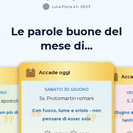
Luna Piena a h. 06.53
Le parole buone del
mese di...
Accade oggi
Acca
SABATO 30 GIUGNO
GNO
VE
Ss. Protomartiri romani
apostoli
S.
Con fuoco, lume e oriolo - non
on più di
Giugno a
pensare di esser solo
tanti