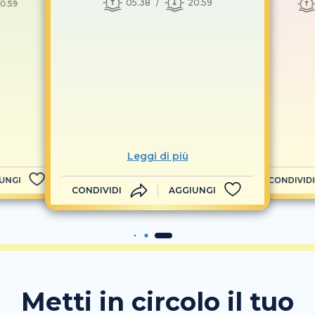
05.38
20.59
0.59
Leggi di più
UNGI
CONDIVIDI
CONDIVIDI
AGGIUNGI
Metti in circolo il tuo