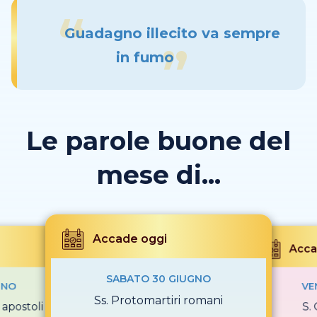
Guadagno illecito va sempre
in fumo
Le parole buone del
mese di...
Accade oggi
Acca
SABATO 30 GIUGNO
GNO
VE
Ss. Protomartiri romani
apostoli
S.