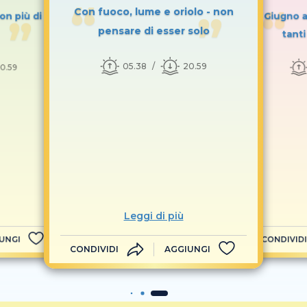
Con fuoco, lume e oriolo - non
on più di
Giugno a
pensare di esser solo
tanti
05.38
20.59
0.59
Leggi di più
UNGI
CONDIVIDI
CONDIVIDI
AGGIUNGI