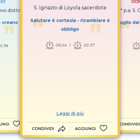
LIO
DOM
S. Ignazio di Loyola sacerdote
covo dottore
D 13ª p.a. S
Salutare è cortesia - ricambiare è
- creano
Luglio dal
obbligo
06.04
20.37
0.38
Leggi di più
UNGI
CONDIVIDI
CONDIVIDI
AGGIUNGI