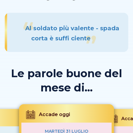
Al soldato più valente - spada
corta è suffi ciente
Le parole buone del
mese di...
Accade oggi
Acca
MARTEDÌ 31 LUGLIO