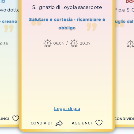
LIO
DOM
S. Ignazio di Loyola sacerdote
covo dottore
D 13ª p.a. S
Salutare è cortesia - ricambiare è
- creano
Luglio dal
obbligo
06.04
20.37
0.38
Leggi di più
UNGI
CONDIVIDI
CONDIVIDI
AGGIUNGI