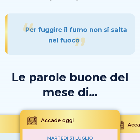
Per fuggire il fumo non si salta
nel fuoco
Le parole buone del
mese di...
Accade oggi
Acca
MARTEDÌ 31 LUGLIO