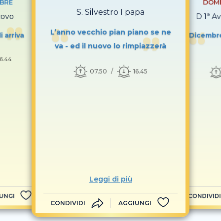
MBRE
DOME
S. Silvestro I papa
covo
D 1ª A
L’anno vecchio pian piano se ne
i arriva
Dicembre
va - ed il nuovo lo rimpiazzerà
16.44
07.50
16.45
Leggi di più
UNGI
CONDIVIDI
CONDIVIDI
AGGIUNGI