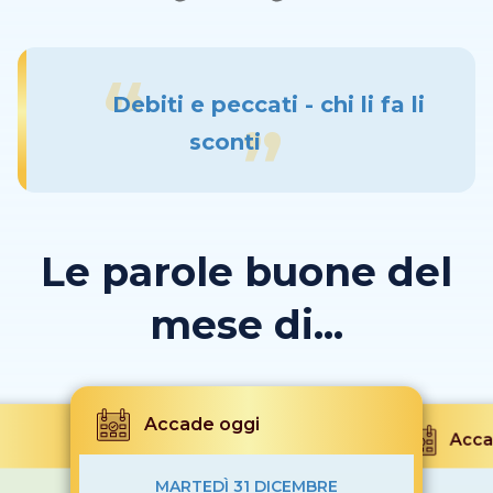
Debiti e peccati - chi li fa li
sconti
Le parole buone del
mese di...
Accade oggi
Acca
MARTEDÌ 31 DICEMBRE