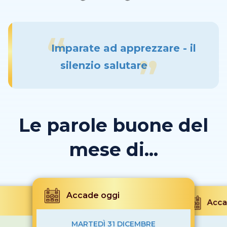
Imparate ad apprezzare - il
silenzio salutare
Le parole buone del
mese di...
Accade oggi
Acca
MARTEDÌ 31 DICEMBRE