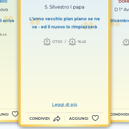
MBRE
DOME
S. Silvestro I papa
covo
D 1ª A
L’anno vecchio pian piano se ne
i arriva
Dicembre
va - ed il nuovo lo rimpiazzerà
16.44
07.50
16.45
Leggi di più
UNGI
CONDIVIDI
CONDIVIDI
AGGIUNGI