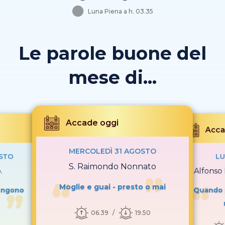
Luna Piena a h. 03.35
Le parole buone del
mese di...
Accade oggi
Acca
MERCOLEDÌ 31 AGOSTO
OSTO
LU
S. Raimondo Nonnato
.
S. Alfonso 
Moglie e guai - presto o mai
tengono
Quando p
06.39
19.50