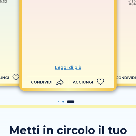
19.52
Leggi di più
UNGI
CONDIVIDI
CONDIVIDI
AGGIUNGI
Metti in circolo il tuo