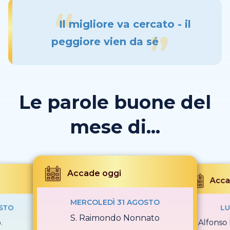
Il migliore va cercato - il
peggiore vien da sé
Le parole buone del
mese di...
Accade oggi
Acca
MERCOLEDÌ 31 AGOSTO
OSTO
LU
S. Raimondo Nonnato
.
S. Alfonso 