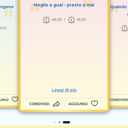
Moglie e guai - presto o mai
tengono
Quando p
06.39
19.50
19.52
Leggi di più
UNGI
CONDIVIDI
CONDIVIDI
AGGIUNGI