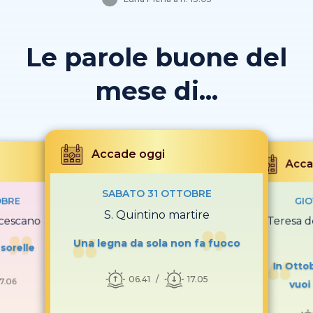
Le parole buone del
mese di...
Accade oggi
Acca
SABATO 31 OTTOBRE
OBRE
GIO
S. Quintino martire
ncescano
S. Teresa 
Una legna da sola non fa fuoco
sorelle
In Otto
06.41
17.05
17.06
vuoi