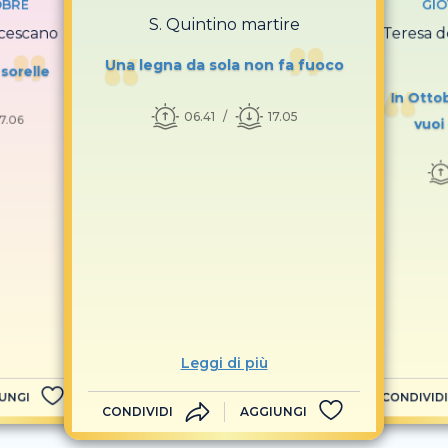
OBRE
GIO
S. Quintino martire
ncescano
S. Teresa 
Una legna da sola non fa fuoco
sorelle
In Otto
06.41
17.05
17.06
vuoi
Leggi di più
UNGI
CONDIVIDI
CONDIVIDI
AGGIUNGI