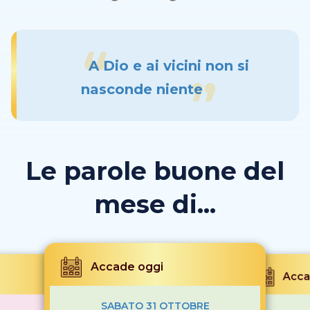
A Dio e ai vicini non si
nasconde niente
Le parole buone del
mese di...
Accade oggi
Acca
SABATO 31 OTTOBRE