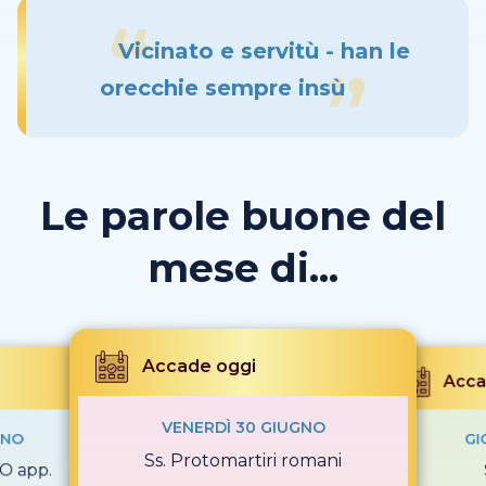
Vicinato e servitù - han le
orecchie sempre insù
Le parole buone del
mese di...
Accade oggi
Acca
VENERDÌ 30 GIUGNO
GNO
GI
Ss. Protomartiri romani
O app.