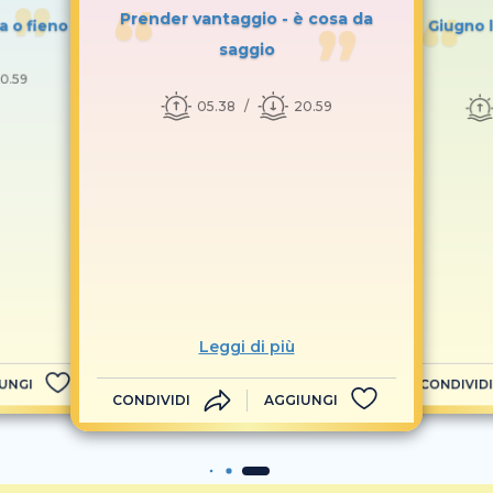
Prender vantaggio - è cosa da
ia o fieno
Giugno l
saggio
0.59
05.38
20.59
Leggi di più
UNGI
CONDIVIDI
CONDIVIDI
AGGIUNGI