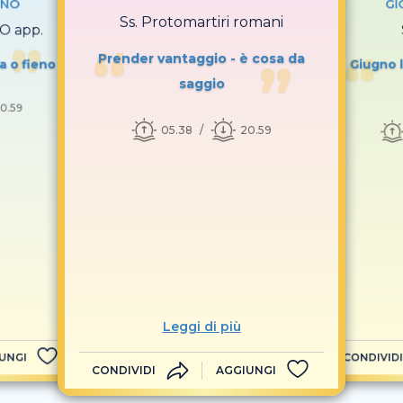
GNO
GI
Ss. Protomartiri romani
O app.
Prender vantaggio - è cosa da
ia o fieno
Giugno l
saggio
0.59
05.38
20.59
Leggi di più
UNGI
CONDIVIDI
CONDIVIDI
AGGIUNGI