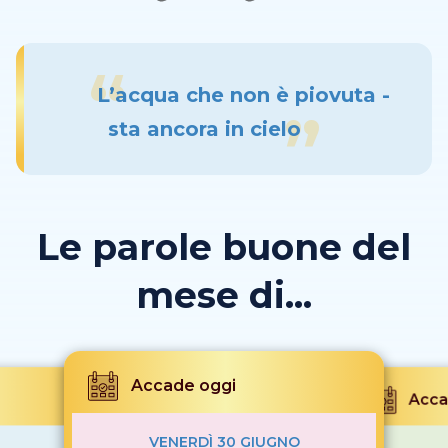
L’acqua che non è piovuta -
sta ancora in cielo
Le parole buone del
mese di...
Accade oggi
Acca
VENERDÌ 30 GIUGNO