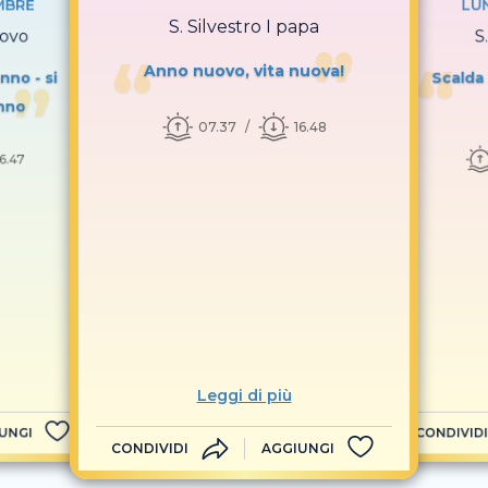
MBRE
LUN
S. Silvestro I papa
covo
S
Anno nuovo, vita nuova!
nno - si
Scalda 
nno
07.37
16.48
16.47
Leggi di più
UNGI
CONDIVIDI
CONDIVIDI
AGGIUNGI