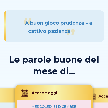
A buon gioco prudenza - a
cattivo pazienza
Le parole buone del
mese di...
Accade oggi
Acca
MERCOLEDÌ 31 DICEMBRE