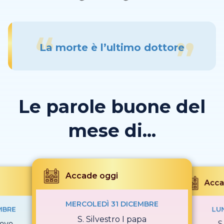
La morte è l’ultimo dottore
Le parole buone del
mese di...
Accade oggi
Acca
MERCOLEDÌ 31 DICEMBRE
MBRE
LUN
S. Silvestro I papa
covo
S