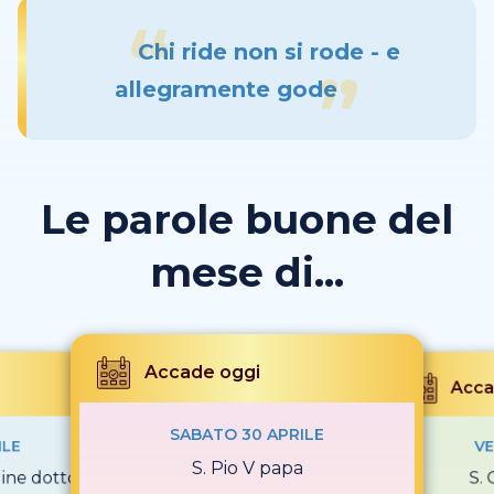
Chi ride non si rode - e
allegramente gode
Le parole buone del
mese di...
Accade oggi
Acca
SABATO 30 APRILE
ILE
VE
S. Pio V papa
gine dottore
S. 