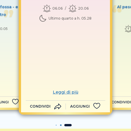
a fossa - e
Al pes
06.06
20.06
tro
Ultimo quarto a h. 05.28
0.05
Leggi di più
UNGI
CONDIVIDI
CONDIVIDI
AGGIUNGI