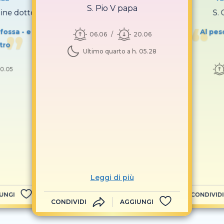
S. Pio V papa
gine dottore
S. 
a fossa - e
Al pes
06.06
20.06
tro
Ultimo quarto a h. 05.28
0.05
Leggi di più
UNGI
CONDIVIDI
CONDIVIDI
AGGIUNGI