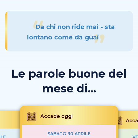
Da chi non ride mai - sta
lontano come da guai
Le parole buone del
mese di...
Accade oggi
Acca
SABATO 30 APRILE
ILE
VE