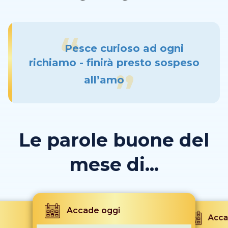
Pesce curioso ad ogni
richiamo - finirà presto sospeso
all’amo
Le parole buone del
mese di...
Accade oggi
Acca