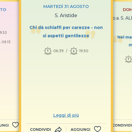
MARTEDÌ 31 AGOSTO
STO
DOM
S. Aristide
18ª p.a. S. 
Chi dà schiaffi per carezze - non
19.52
si aspetti gentilezze
Nel ma
. 09.13
m
06.39
19.50
Leggi di più
UNGI
CONDIVIDI
CONDIVIDI
AGGIUNGI