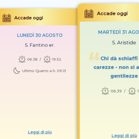
Accade oggi
Accade oggi
MARTEDÌ 31 AG
LUNEDÌ 30 AGOSTO
S. Aristide
S. Fantino er.
Chi dà schiaffi
06.38
19.52
carezze - non si 
Ultimo Quarto a h. 09.13
gentilezze
06.39
Leggi di più
Leggi di più