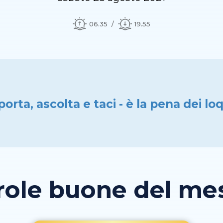
06.35
19.55
orta, ascolta e taci - è la pena dei lo
role buone del mese