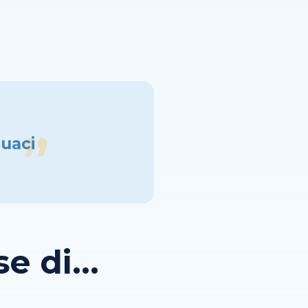
quaci
 di...