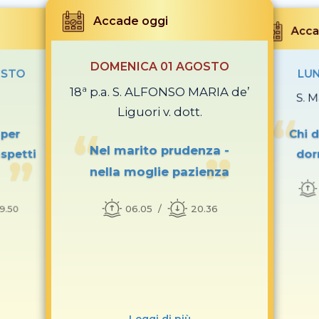
Accade oggi
Acca
DOMENICA 01 AGOSTO
OSTO
LUN
18ª p.a. S. ALFONSO MARIA de’
S. M
Liguori v. dott.
 per
Chi 
Nel marito prudenza -
aspetti
dor
nella moglie pazienza
06.05
20.36
19.50