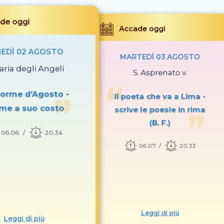
de oggi
Accade oggi
EDÌ 02 AGOSTO
MARTEDÌ 03 AGOSTO
aria degli Angeli
S. Asprenato v.
dorme d’Agosto -
Il poeta che va a Lima -
me a suo costo
scrive le poesie in rima
(B. F.)
06.06
20.34
06.07
20.33
Leggi di più
Leggi di più