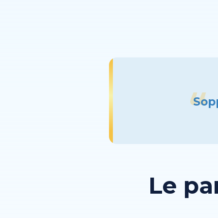
Sopp
Le pa