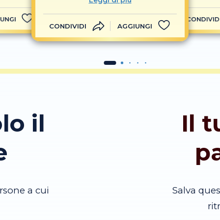
Leggi di più
UNGI
CONDIVID
CONDIVIDI
AGGIUNGI
lo il
Il 
e
p
rsone a cui
Salva que
ri