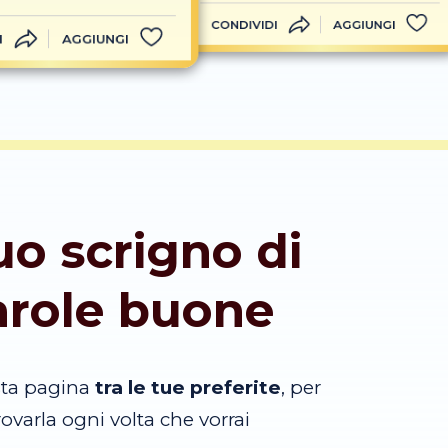
CONDIVIDI
AGGIUNGI
I
AGGIUNGI
tuo scrigno di
arole buone
sta pagina
tra le tue preferite
, per
trovarla ogni volta che vorrai