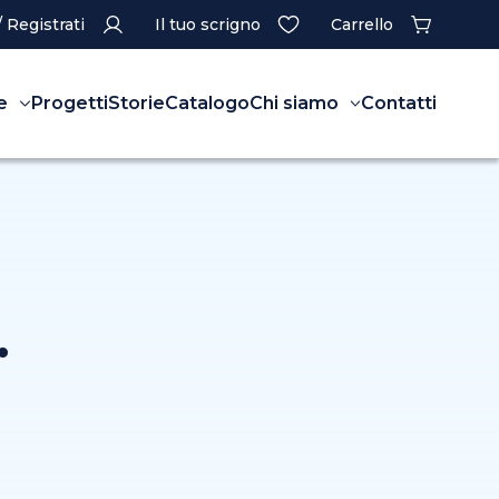
/ Registrati
Il tuo scrigno
Carrello
e
Progetti
Storie
Catalogo
Chi siamo
Contatti
.