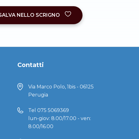
SALVA NELLO SCRIGNO
Contatti
Via Marco Polo, 1bis - 06125
Perugia
Tel
075 5069369
lun-giov: 8.00/17.00 - ven:
8.00/16.00