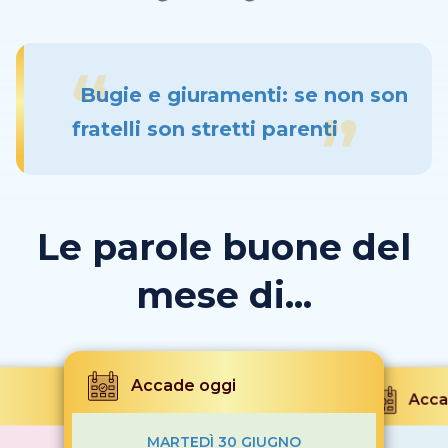
Bugie e giuramenti: se non son
fratelli son stretti parenti
Le parole buone del
mese di...
Accade oggi
Acca
MARTEDÌ 30 GIUGNO