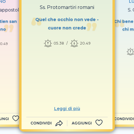
GNO
LU
Ss. Protomartiri romani
appostoli
S.
Quel che occhio non vede -
tien san
Chi bene
cuore non crede
ono
chi m
05.38
20.49
0.49
Leggi di più
UNGI
CONDIVIDI
CONDIVIDI
AGGIUNGI