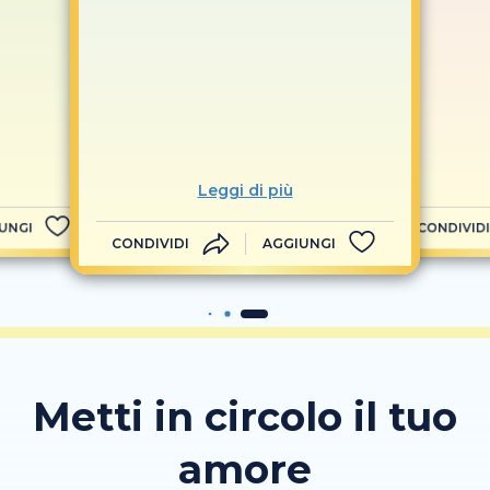
Leggi di più
UNGI
CONDIVIDI
CONDIVIDI
AGGIUNGI
Metti in circolo il tuo
amore