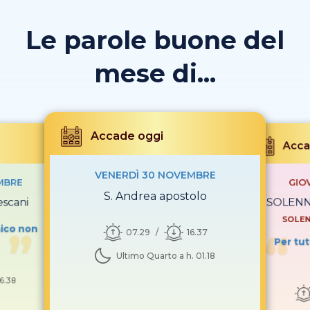
Le parole buone del
mese di...
Accade oggi
Acca
VENERDÌ 30 NOVEMBRE
MBRE
GIO
S. Andrea apostolo
escani
SOLENNI
SOLEN
mico non
07.29
16.37
Per tut
Ultimo Quarto a h. 01.18
16.38