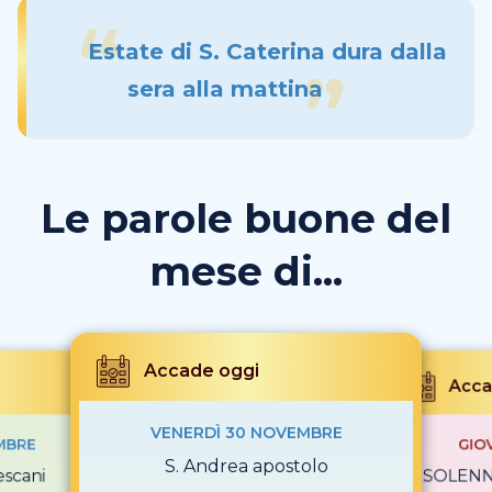
Estate di S. Caterina dura dalla
sera alla mattina
Le parole buone del
mese di...
Accade oggi
Acca
VENERDÌ 30 NOVEMBRE
MBRE
GIO
S. Andrea apostolo
escani
SOLENNI