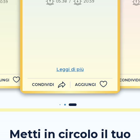
05.38
20.59
0.59
Leggi di più
UNGI
CONDIVIDI
CONDIVIDI
AGGIUNGI
Metti in circolo il tuo