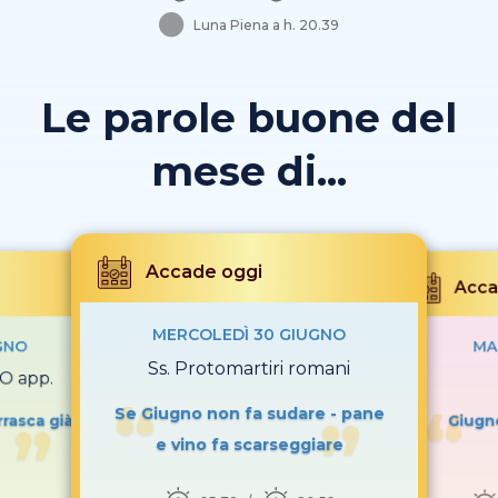
Luna Piena a h. 20.39
Le parole buone del
mese di...
Accade oggi
Acca
MERCOLEDÌ 30 GIUGNO
GNO
MA
Ss. Protomartiri romani
O app.
Se Giugno non fa sudare - pane
rasca già
Giugno
e vino fa scarseggiare