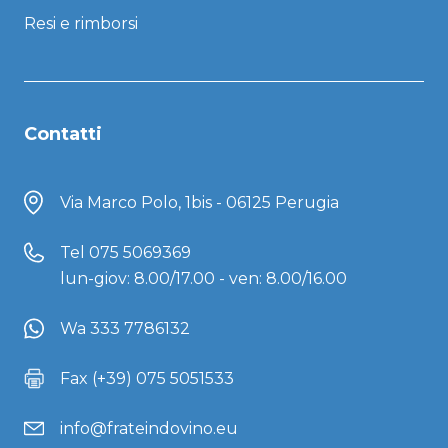
Resi e rimborsi
Contatti
Via Marco Polo, 1bis - 06125 Perugia
Tel
075 5069369
lun-giov: 8.00/17.00 - ven: 8.00/16.00
Wa 333 7786132
Fax (+39) 075 5051533
info@frateindovino.eu