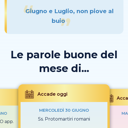
Giugno e Luglio, non piove al
buio
Le parole buone del
mese di...
Accade oggi
Acca
MERCOLEDÌ 30 GIUGNO
GNO
MA
Ss. Protomartiri romani
O app.