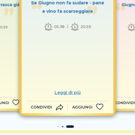
Se Giugno non fa sudare - pane
rasca già
Giugno
e vino fa scarseggiare
05.38
20.59
0.59
Leggi di più
UNGI
CONDIVIDI
CONDIVIDI
AGGIUNGI