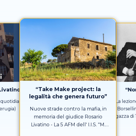
“Take Make project: la
Livatino"
“No
legalità che genera futuro”
a quotidiana
La lezion
Nuove strade contro la mafia, in
(Perugia)
Borselli
ragazza di 1
memoria del giudice Rosario
Livatino - La 5 AFM dell' I.I.S. "M.
Hack" (Morlupo)