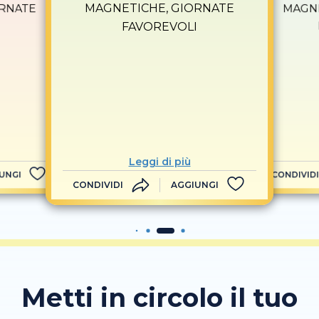
MAGNETICHE, GIORNATE
ORNATE
MAGNE
I
FAVOREVOLI
Leggi di più
UNGI
CONDIVIDI
CONDIVIDI
AGGIUNGI
Metti in circolo il tuo