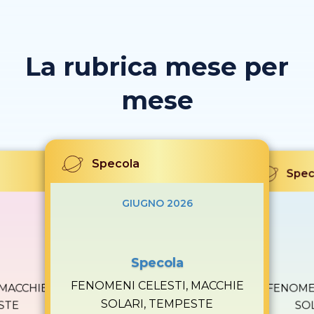
La rubrica mese per
mese
Specola
Spec
GIUGNO 2026
Specola
FENOMENI CELESTI, MACCHIE
 MACCHIE
FENOMEN
SOLARI, TEMPESTE
STE
SO