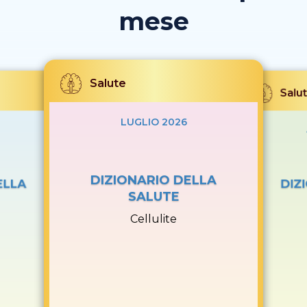
mese
Salute
Salu
LUGLIO 2026
DIZIONARIO DELLA
ELLA
DIZ
SALUTE
Cellulite