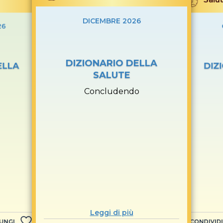
DICEMBRE 2026
26
DIZIONARIO DELLA
ELLA
DIZ
SALUTE
Concludendo
Leggi di più
UNGI
CONDIVIDI