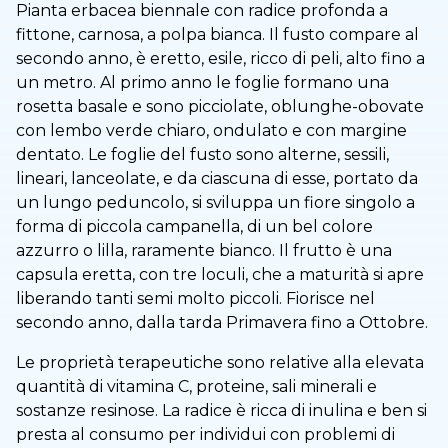
Pianta erbacea biennale con radice profonda a
fittone, carnosa, a polpa bianca. Il fusto compare al
secondo anno, è eretto, esile, ricco di peli, alto fino a
un metro. Al primo anno le foglie formano una
rosetta basale e sono picciolate, oblunghe-obovate
con lembo verde chiaro, ondulato e con margine
dentato. Le foglie del fusto sono alterne, sessili,
lineari, lanceolate, e da ciascuna di esse, portato da
un lungo peduncolo, si sviluppa un fiore singolo a
forma di piccola campanella, di un bel colore
azzurro o lilla, raramente bianco. Il frutto è una
capsula eretta, con tre loculi, che a maturità si apre
liberando tanti semi molto piccoli. Fiorisce nel
secondo anno, dalla tarda Primavera fino a Ottobre.
Le proprietà terapeutiche sono relative alla elevata
quantità di vitamina C, proteine, sali minerali e
sostanze resinose. La radice è ricca di inulina e ben si
presta al consumo per individui con problemi di