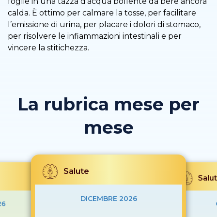
foglie in una tazza d’acqua bollente da bere ancora
calda. È ottimo per calmare la tosse, per facilitare
l’emissione di urina, per placare i dolori di stomaco,
per risolvere le infiammazioni intestinali e per
vincere la stitichezza.
La rubrica mese per
mese
Salute
Salu
DICEMBRE 2026
26