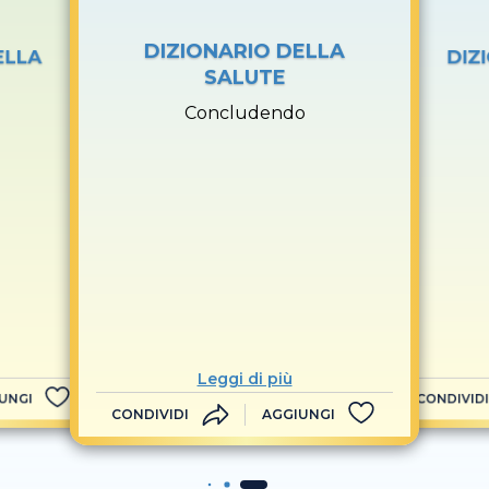
DIZIONARIO DELLA
ELLA
DIZ
SALUTE
Concludendo
Leggi di più
UNGI
CONDIVIDI
CONDIVIDI
AGGIUNGI