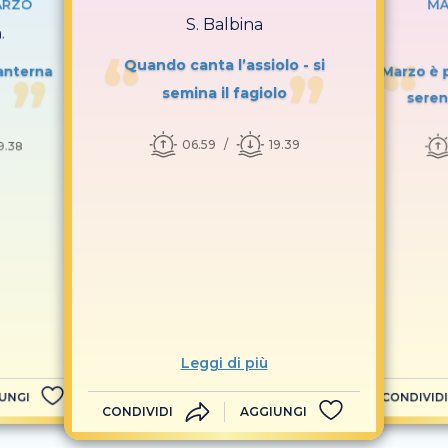
ARZO
MA
S. Balbina
.
Quando canta l’assiolo - si
anterna
Marzo è p
semina il fagiolo
seren
06.59
19.39
9.38
Leggi di più
UNGI
CONDIVIDI
CONDIVIDI
AGGIUNGI