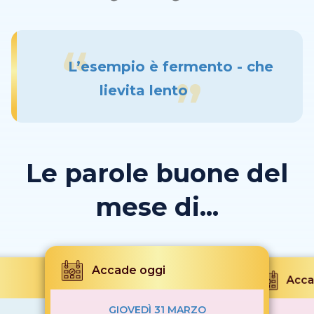
L’esempio è fermento - che
lievita lento
Le parole buone del
mese di...
Accade oggi
Acca
GIOVEDÌ 31 MARZO