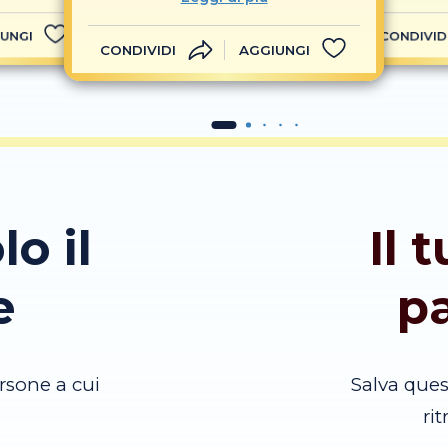
UNGI
CONDIVID
CONDIVIDI
AGGIUNGI
lo il
Il 
e
p
rsone a cui
Salva que
ri