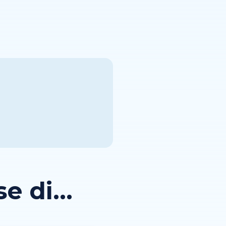
 di...