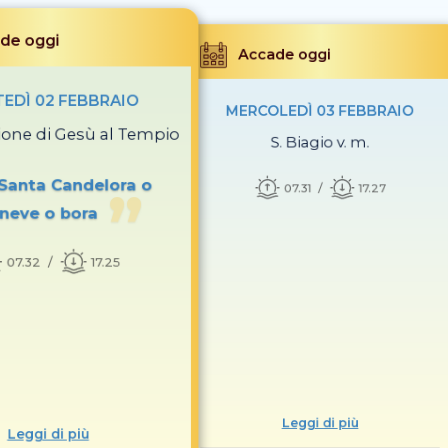
de oggi
Accade oggi
EDÌ 02 FEBBRAIO
MERCOLEDÌ 03 FEBBRAIO
ione di Gesù al Tempio
S. Biagio v. m.
 Santa Candelora o
07.31
17.27
neve o bora
07.32
17.25
Leggi di più
Leggi di più