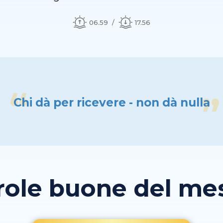
06.59
17.56
Chi dà per ricevere - non dà nulla
role buone del mese