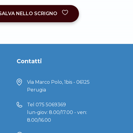
SALVA NELLO SCRIGNO
Contatti
Via Marco Polo, 1bis - 06125
Perugia
Tel
075 5069369
lun-giov: 8.00/17.00 - ven:
8.00/16.00