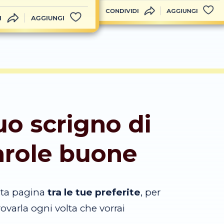
CONDIVIDI
AGGIUNGI
I
AGGIUNGI
tuo scrigno di
arole buone
sta pagina
tra le tue preferite
, per
trovarla ogni volta che vorrai