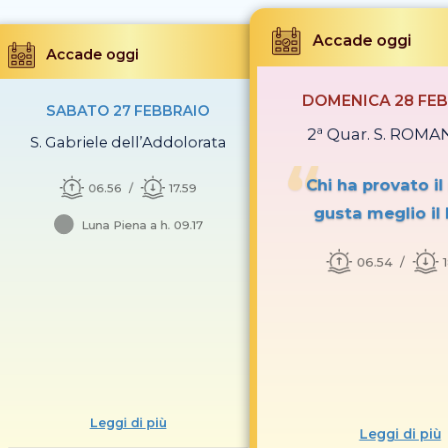
Accade oggi
Accade oggi
DOMENICA 28 FE
SABATO 27 FEBBRAIO
2ª Quar. S. ROMA
S. Gabriele dell’Addolorata
Chi ha provato il
06.56
17.59
gusta meglio il
Luna Piena a h. 09.17
06.54
Leggi di più
Leggi di più