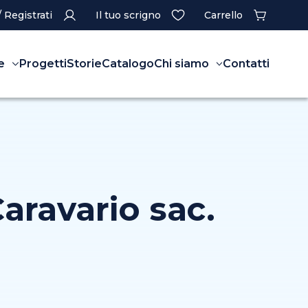
/ Registrati
Il tuo scrigno
Carrello
e
Progetti
Storie
Catalogo
Chi siamo
Contatti
Caravario sac.