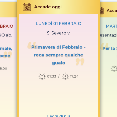
Accade oggi
Acca
LUNEDÌ 01 FEBBRAIO
BBRAIO
MART
S. Severo v.
NO ab.
Presentaz
Primavera di Febbraio -
 male,
Per la
reca sempre qualche
 bene
guaio
18.00
07.33
17.24
Leggi di più