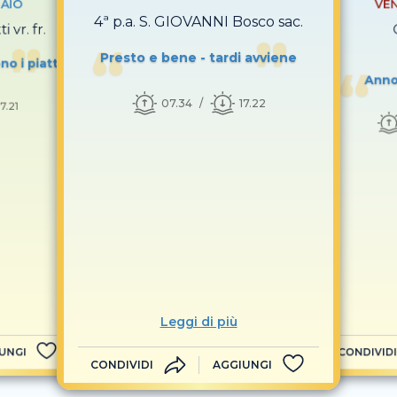
AIO
VEN
4ª p.a. S. GIOVANNI Bosco sac.
 vr. fr.
Presto e bene - tardi avviene
no i piatti
Anno
07.34
17.22
17.21
Leggi di più
UNGI
CONDIVIDI
CONDIVIDI
AGGIUNGI