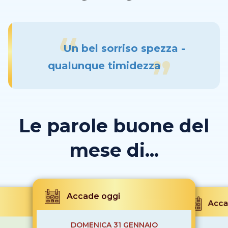
Un bel sorriso spezza -
qualunque timidezza
Le parole buone del
mese di...
Accade oggi
Acca
DOMENICA 31 GENNAIO