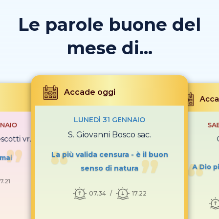
Le parole buone del
mese di...
Accade oggi
Acca
LUNEDÌ 31 GENNAIO
NAIO
SA
S. Giovanni Bosco sac.
cotti vr. fr.
La più valida censura - è il buon
 mai
A Dio pi
senso di natura
17.21
07.34
17.22