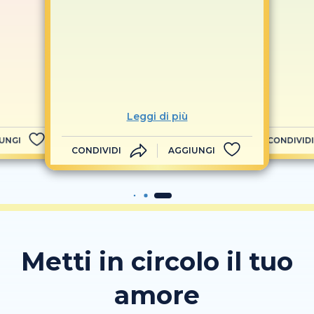
Leggi di più
UNGI
CONDIVIDI
CONDIVIDI
AGGIUNGI
Metti in circolo il tuo
amore