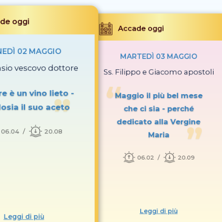
de oggi
Accade oggi
NEDÌ 02 MAGGIO
MARTEDÌ 03 MAGGIO
asio vescovo dottore
Ss. Filippo e Giacomo apostoli
e è un vino lieto -
Maggio il più bel mese
losia il suo aceto
che ci sia - perché
dedicato alla Vergine
06.04
20.08
Maria
06.02
20.09
Leggi di più
Leggi di più