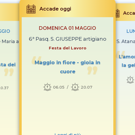
Accade oggi
Acca
DOMENICA 01 MAGGIO
GGIO
LU
6ª Pasq. S. GIUSEPPE artigiano
 Maria a
S. Atan
Festa del Lavoro
L’amor
Maggio in fiore - gioia in
sta dei
la ge
cuore
06.05
20.07
0.37