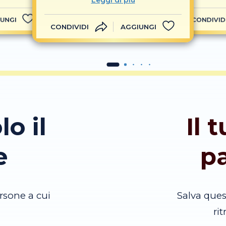
Leggi di più
UNGI
CONDIVID
CONDIVIDI
AGGIUNGI
lo il
Il 
e
p
rsone a cui
Salva que
ri