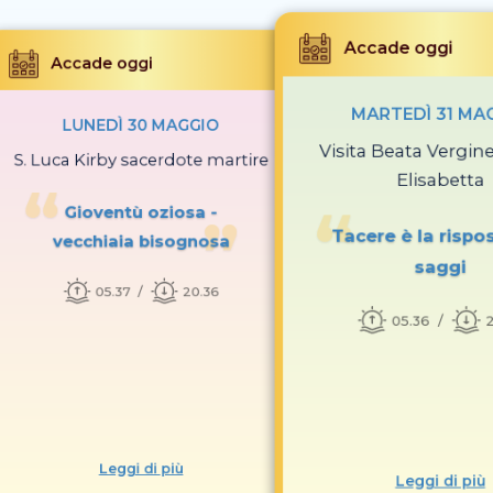
Accade oggi
Accade oggi
MARTEDÌ 31 MA
LUNEDÌ 30 MAGGIO
Visita Beata Vergine
S. Luca Kirby sacerdote martire
Elisabetta
Gioventù oziosa -
Tacere è la rispo
vecchiaia bisognosa
saggi
05.37
20.36
05.36
2
Leggi di più
Leggi di più