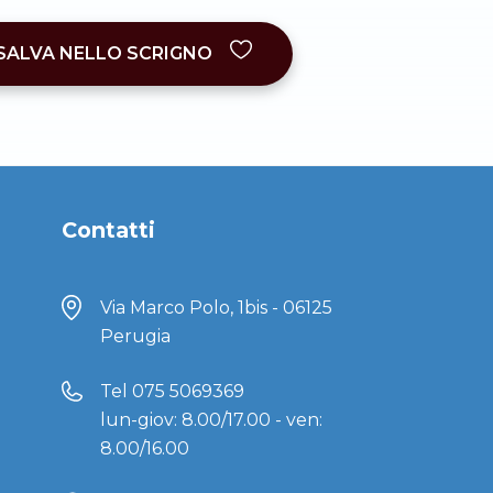
SALVA NELLO SCRIGNO
Contatti
Via Marco Polo, 1bis - 06125
Perugia
Tel
075 5069369
lun-giov: 8.00/17.00 - ven:
8.00/16.00