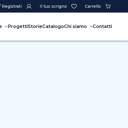
/ Registrati
Il tuo scrigno
Carrello
e
Progetti
Storie
Catalogo
Chi siamo
Contatti