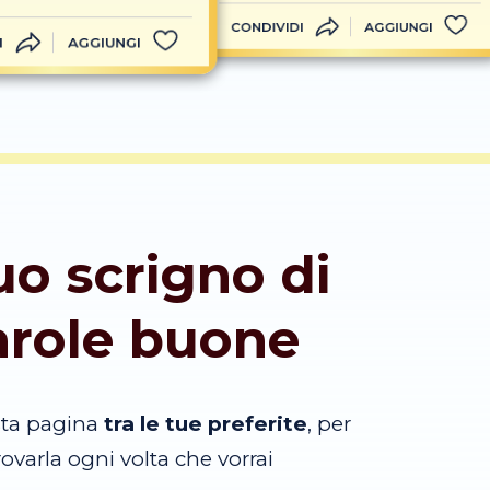
CONDIVIDI
AGGIUNGI
I
AGGIUNGI
tuo scrigno di
arole buone
sta pagina
tra le tue preferite
, per
trovarla ogni volta che vorrai