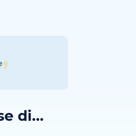
e
 di...